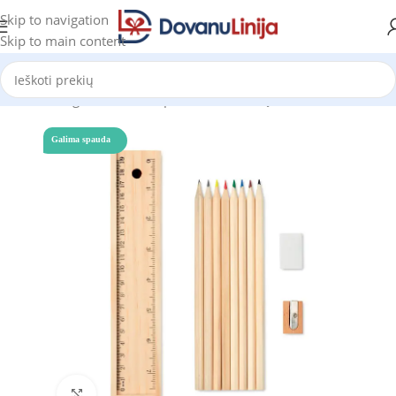
Skip to navigation
Skip to main content
adžia
Katalogas
Tušinukai, pieštukai, rašiklių rinkiniai
Pieštukai
Galima spauda
Click to enlarge