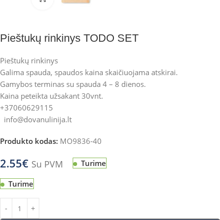
Pieštukų rinkinys TODO SET
Pieštukų rinkinys
Galima spauda, spaudos kaina skaičiuojama atskirai.
Gamybos terminas su spauda 4 – 8 dienos.
Kaina peteikta užsakant 30vnt.
+37060629115
info@dovanulinija.lt
Produkto kodas:
MO9836-40
2.55
€
Su PVM
Turime
Turime