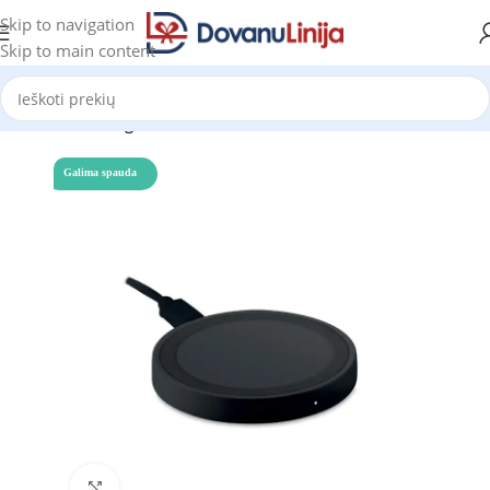
Skip to navigation
Skip to main content
Pradžia
Katalogas
Galima spauda
Click to enlarge