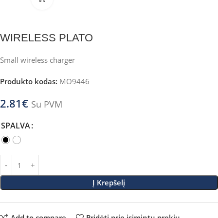
WIRELESS PLATO
Small wireless charger
Produkto kodas:
MO9446
2.81
€
Su PVM
SPALVA
Į Krepšelį
Add to compare
Pridėti prie įsimintų prekių