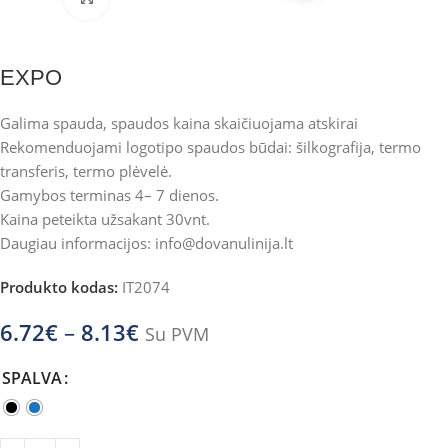
EXPO
Galima spauda, spaudos kaina skaičiuojama atskirai
Rekomenduojami logotipo spaudos būdai: šilkografija, termo
transferis, termo plėvelė.
Gamybos terminas 4– 7 dienos.
Kaina peteikta užsakant 30vnt.
Daugiau informacijos:
info@dovanulinija.lt
Produkto kodas:
IT2074
6.72
€
–
8.13
€
Su PVM
SPALVA