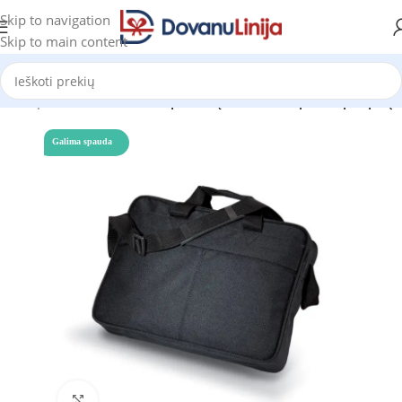
Skip to navigation
Skip to main content
gas
Kuprinės Reklamai
Kompiuterių dėklai ir kuprinės per petį
Galima spauda
Click to enlarge