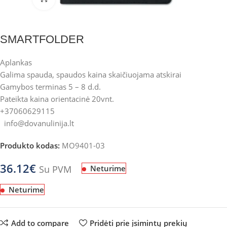
SMARTFOLDER
Aplankas
Galima spauda, spaudos kaina skaičiuojama atskirai
Gamybos terminas 5 – 8 d.d.
Pateikta kaina orientacinė 20vnt.
+37060629115
info@dovanulinija.lt
Produkto kodas:
MO9401-03
36.12
€
Su PVM
Neturime
Neturime
Add to compare
Pridėti prie įsimintų prekių