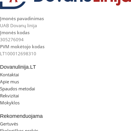
Įmonės pavadinimas
UAB Dovanų linija
Įmonės kodas
305276094
PVM mokėtojo kodas
LT100012698310
Dovanulinija.LT
Kontaktai
Apie mus
Spaudos metodai
Rekvizitai
Mokyklos
Rekomenduojama
Gertuvės
Ekologiškos prekės