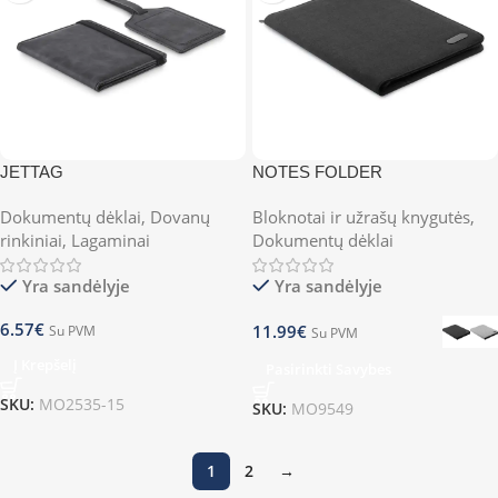
JETTAG
NOTES FOLDER
Dokumentų dėklai
,
Dovanų
Bloknotai ir užrašų knygutės
,
rinkiniai
,
Lagaminai
Dokumentų dėklai
Yra sandėlyje
Yra sandėlyje
6.57
€
11.99
€
Su PVM
Su PVM
Į Krepšelį
Pasirinkti Savybes
SKU:
MO2535-15
SKU:
MO9549
1
2
→