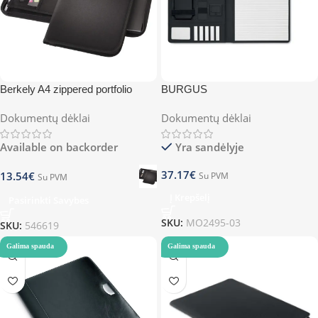
Berkely A4 zippered portfolio
BURGUS
Dokumentų dėklai
Dokumentų dėklai
Available on backorder
Yra sandėlyje
37.17
€
13.54
€
Su PVM
Su PVM
Į Krepšelį
Pasirinkti Savybes
SKU:
MO2495-03
SKU:
546619
Galima spauda
Galima spauda