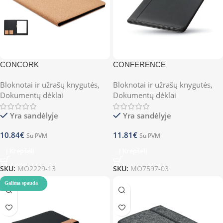
CONCORK
CONFERENCE
Bloknotai ir užrašų knygutės
,
Bloknotai ir užrašų knygutės
,
Dokumentų dėklai
Dokumentų dėklai
Yra sandėlyje
Yra sandėlyje
10.84
€
11.81
€
Su PVM
Su PVM
Į Krepšelį
Į Krepšelį
SKU:
MO2229-13
SKU:
MO7597-03
Galima spauda