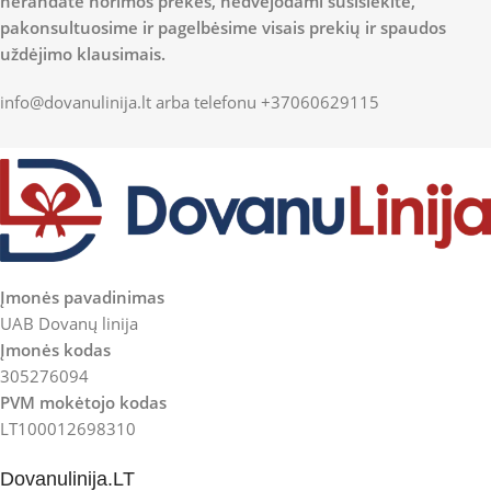
nerandate norimos prekės, nedvejodami susisiekite,
pakonsultuosime ir pagelbėsime visais prekių ir spaudos
uždėjimo klausimais.
info@dovanulinija.lt
arba telefonu +37060629115
Įmonės pavadinimas
UAB Dovanų linija
Įmonės kodas
305276094
PVM mokėtojo kodas
LT100012698310
Dovanulinija.LT