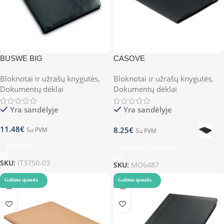
BUSWE BIG
CASOVE
Bloknotai ir užrašų knygutės
,
Bloknotai ir užrašų knygutės
,
Dokumentų dėklai
Dokumentų dėklai
Yra sandėlyje
Yra sandėlyje
11.48
€
8.25
€
Su PVM
Su PVM
Į Krepšelį
Pasirinkti Savybes
SKU:
IT3750-03
SKU:
MO6487
Galima spauda
Galima spauda