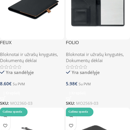
FEUX
FOLIO
Bloknotai ir užrašų knygutės
,
Bloknotai ir užrašų knygutės
,
Dokumentų dėklai
Dokumentų dėklai
Yra sandėlyje
Yra sandėlyje
8.60
€
5.98
€
Su PVM
Su PVM
Į Krepšelį
Į Krepšelį
SKU:
MO2360-03
SKU:
MO2569-03
Galima spauda
Galima spauda