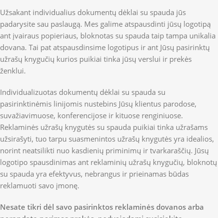
Užsakant individualius dokumentų dėklai su spauda jūs
padarysite sau paslaugą. Mes galime atspausdinti jūsų logotipą
ant įvairaus popieriaus, bloknotas su spauda taip tampa unikalia
dovana. Tai pat atspausdinsime logotipus ir ant Jūsų pasirinktų
užrašų knygučių kurios puikiai tinka jūsų verslui ir prekės
ženklui.
Individualizuotas dokumentų dėklai su spauda su
pasirinktinėmis linijomis nustebins Jūsų klientus parodose,
suvažiavimuose, konferencijose ir kituose renginiuose.
Reklaminės užrašų knygutės su spauda puikiai tinka užrašams
užsirašyti, tuo tarpu suasmenintos užrašų knygutės yra idealios,
norint neatsilikti nuo kasdienių priminimų ir tvarkaraščių. Jūsų
logotipo spausdinimas ant reklaminių užrašų knygučių, bloknotų
su spauda yra efektyvus, nebrangus ir prieinamas būdas
reklamuoti savo įmonę.
Nesate tikri dėl savo pasirinktos reklaminės dovanos arba