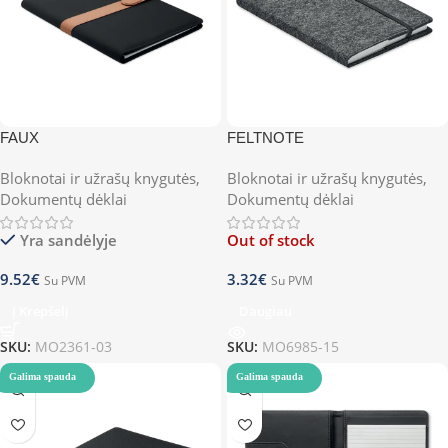
FAUX
FELTNOTE
Bloknotai ir užrašų knygutės
,
Bloknotai ir užrašų knygutės
,
Dokumentų dėklai
Dokumentų dėklai
Yra sandėlyje
Out of stock
9.52
€
3.32
€
Su PVM
Su PVM
Į Krepšelį
Daugiau
SKU:
MO2361-03
SKU:
MO6985-15
Galima spauda
Galima spauda