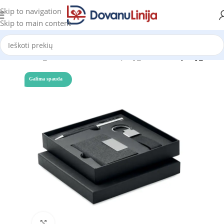
Skip to navigation
Skip to main content
radžia
Katalogas
Bloknotai ir užrašų knygutės
Užrašų knygutės
Galima spauda
Click to enlarge