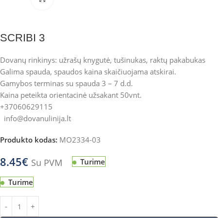
SCRIBI 3
Dovanų rinkinys: užrašų knygutė, tušinukas, raktų pakabukas
Galima spauda, spaudos kaina skaičiuojama atskirai.
Gamybos terminas su spauda 3 – 7 d.d.
Kaina peteikta orientacinė užsakant 50vnt.
+37060629115
info@dovanulinija.lt
Produkto kodas:
MO2334-03
8.45
€
Su PVM
Turime
Turime