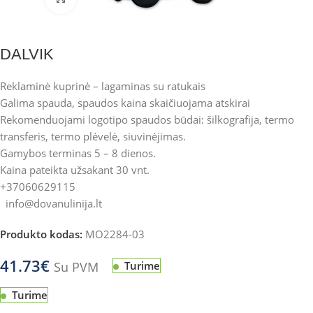
DALVIK
Reklaminė kuprinė – lagaminas su ratukais
Galima spauda, spaudos kaina skaičiuojama atskirai
Rekomenduojami logotipo spaudos būdai: šilkografija, termo
transferis, termo plėvelė, siuvinėjimas.
Gamybos terminas 5 – 8 dienos.
Kaina pateikta užsakant 30 vnt.
+37060629115
info@dovanulinija.lt
Produkto kodas:
MO2284-03
41.73
€
Su PVM
Turime
Turime