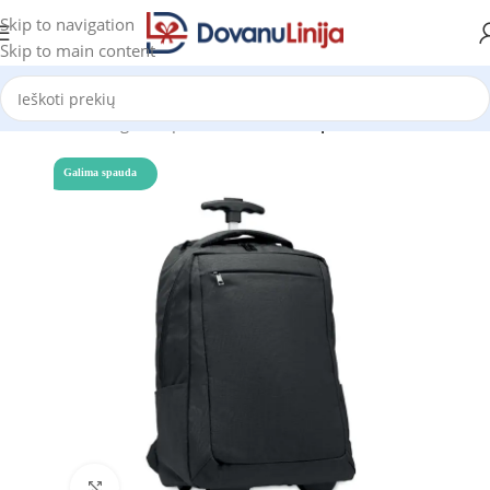
Skip to navigation
Skip to main content
Pradžia
Katalogas
Kuprinės Reklamai
Kuprinės
Galima spauda
Click to enlarge