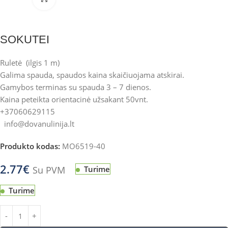
SOKUTEI
Ruletė (ilgis 1 m)
Galima spauda, spaudos kaina skaičiuojama atskirai.
Gamybos terminas su spauda 3 – 7 dienos.
Kaina peteikta orientacinė užsakant 50vnt.
+37060629115
info@dovanulinija.lt
Produkto kodas:
MO6519-40
2.77
€
Su PVM
Turime
Turime