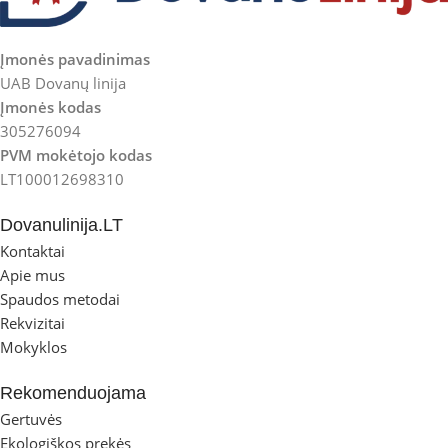
Įmonės pavadinimas
UAB Dovanų linija
Įmonės kodas
305276094
PVM mokėtojo kodas
LT100012698310
Dovanulinija.LT
Kontaktai
Apie mus
Spaudos metodai
Rekvizitai
Mokyklos
Rekomenduojama
Gertuvės
Ekologiškos prekės