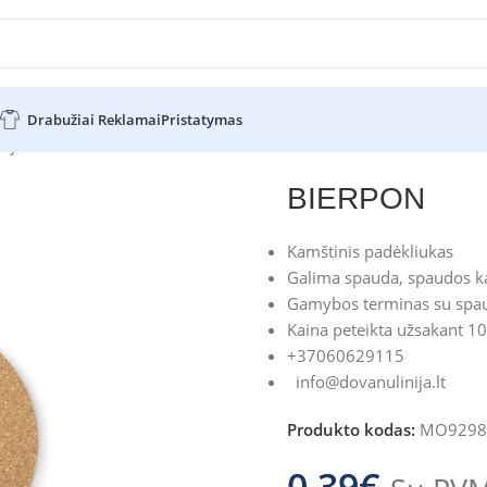
Drabužiai Reklamai
Pristatymas
vėje
BIERPON
BIERPON
Kamštinis padėkliukas
Galima spauda, spaudos ka
Gamybos terminas su spau
Kaina peteikta užsakant 10
+37060629115
info@dovanulinija.lt
Produkto kodas:
MO9298
0.39
€