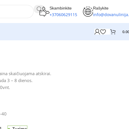
Skambinkite
Rašykite
+37060629115
info@dovanulinija.
0.0
ina skaičiuojama atskirai.
da 3 – 8 dienos.
0vnt.
-40
Turime