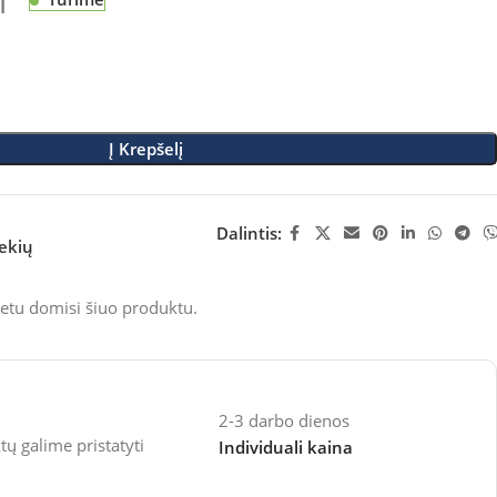
M
Į Krepšelį
Dalintis:
rekių
etu domisi šiuo produktu.
2-3 darbo dienos
 galime pristatyti
Individuali kaina