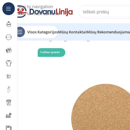
Skip to navigation
Skip to main content
Visos Kategorijos
Mūsų Kontaktai
Mūsų Rekomenduojama
Pradžia
Katalogas
Mėgstantiems gaminti
Priedai virtu
Galima spauda