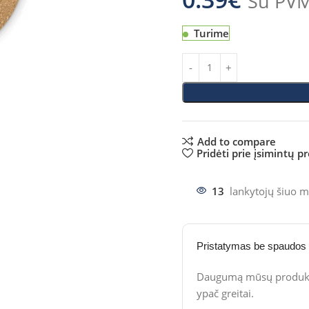
Su PV
Turime
Add to compare
Pridėti prie įsimintų p
13
lankytojų šiuo m
Pristatymas be spaudos
Daugumą mūsų produktų
ypač greitai.