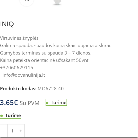
INIQ
Virtuvinės žnyplės
Galima spauda, spaudos kaina skaičiuojama atskirai.
Gamybos terminas su spauda 3 – 7 dienos.
Kaina peteikta orientacinė užsakant 50vnt.
+37060629115
info@dovanulinija.lt
Produkto kodas:
MO6728-40
3.65
€
Su PVM
Turime
Turime