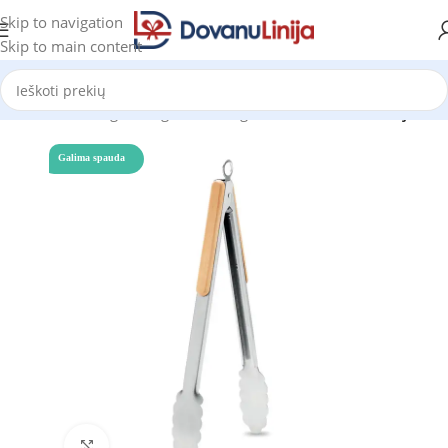
Skip to navigation
Skip to main content
Pradžia
Katalogas
Mėgstantiems gaminti
Priedai virtuvėje
Galima spauda
Click to enlarge