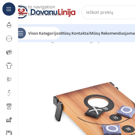
Skip to navigation
Skip to main content
Visos Kategorijos
Mūsų Kontaktai
Mūsų Rekomenduojama
Pradžia
Katalogas
Prekes be kategorijos
BAGGY