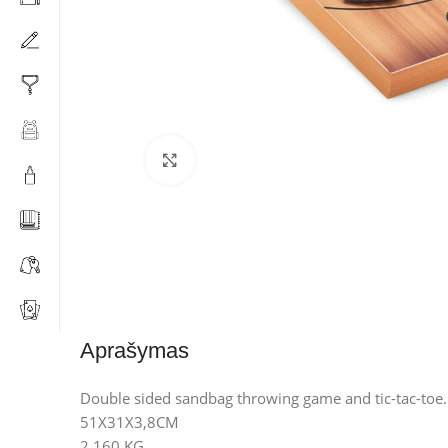
Click to enlarge
Aprašymas
Double sided sandbag throwing game and tic-tac-toe
51X31X3,8CM
2,160 KG