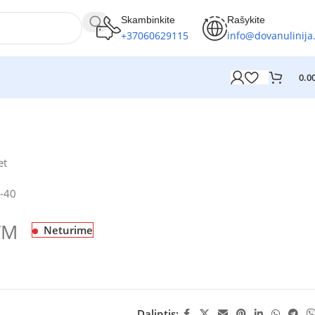
Skambinkite
Rašykite
+37060629115
info@dovanulinija.
0.0
et
-40
VM
Neturime
Dalintis: