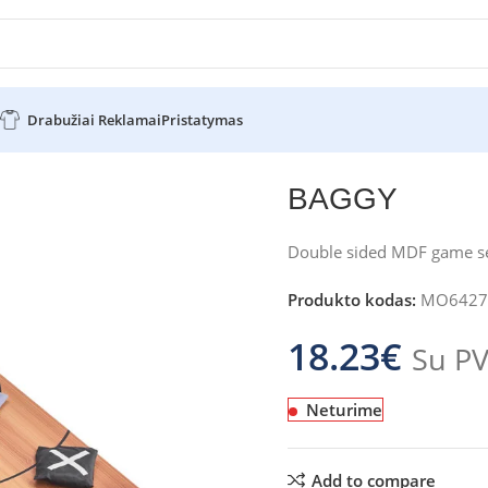
Drabužiai Reklamai
Pristatymas
BAGGY
Double sided MDF game s
Produkto kodas:
MO6427
18.23
€
Su P
Neturime
Add to compare