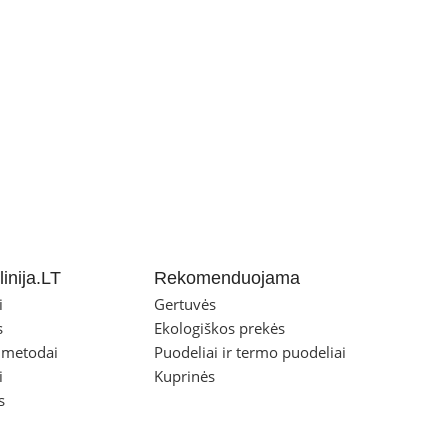
inija.LT
Rekomenduojama
i
Gertuvės
s
Ekologiškos prekės
 metodai
Puodeliai ir termo puodeliai
i
Kuprinės
s