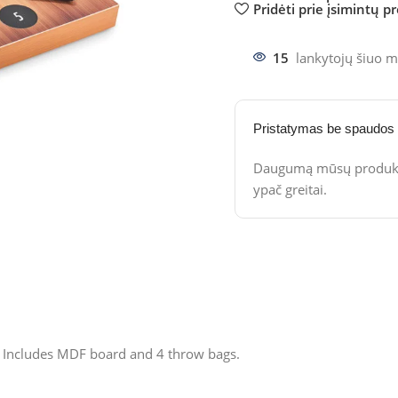
Pridėti prie įsimintų p
15
lankytojų šiuo m
Pristatymas be spaudos
Daugumą mūsų produktų
ypač greitai.
. Includes MDF board and 4 throw bags.