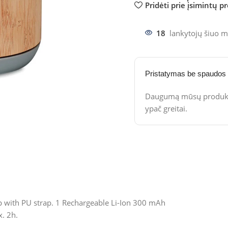
Pridėti prie įsimintų p
18
lankytojų šiuo m
Pristatymas be spaudos
Daugumą mūsų produktų
ypač greitai.
p with PU strap. 1 Rechargeable Li-Ion 300 mAh
. 2h.