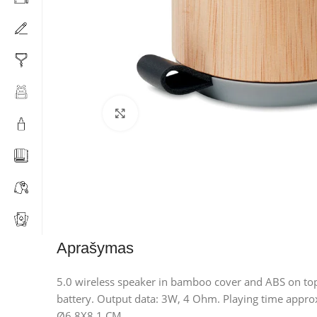
Click to enlarge
Aprašymas
5.0 wireless speaker in bamboo cover and ABS on to
battery. Output data: 3W, 4 Ohm. Playing time approx
Ø6,8X8,1 CM