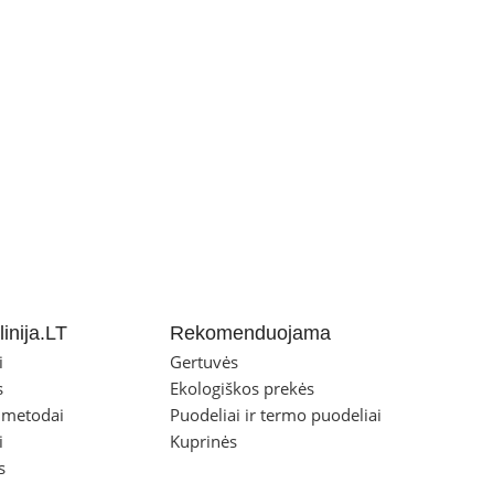
inija.LT
Rekomenduojama
i
Gertuvės
s
Ekologiškos prekės
 metodai
Puodeliai ir termo puodeliai
i
Kuprinės
s