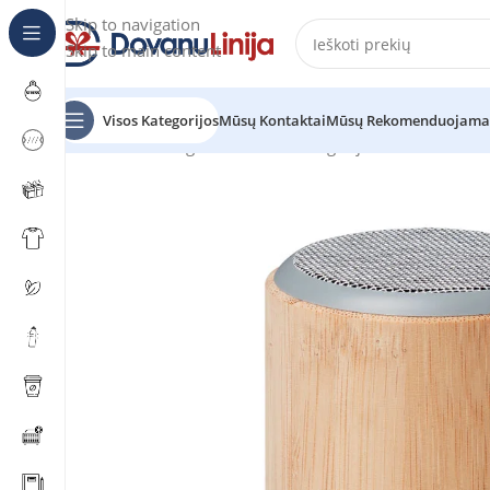
Skip to navigation
Skip to main content
Visos Kategorijos
Mūsų Kontaktai
Mūsų Rekomenduojama
Pradžia
Katalogas
Prekes be kategorijos
RUGLI