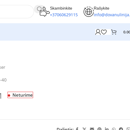
Skambinkite
Rašykite
+37060629115
info@dovanulinija.
0.0
ker
-40
M
Neturime
Dalintis: