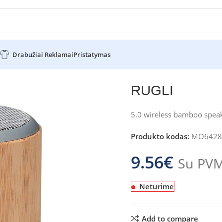
Drabužiai Reklamai
Pristatymas
RUGLI
5.0 wireless bamboo spea
Produkto kodas:
MO6428
9.56
€
Su PV
Neturime
Add to compare