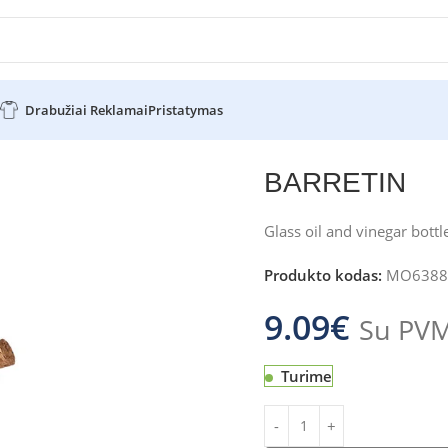
Drabužiai Reklamai
Pristatymas
BARRETIN
Glass oil and vinegar bottl
Produkto kodas:
MO6388
9.09
€
Su PV
Turime