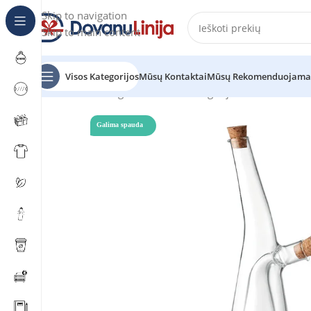
Skip to navigation
Skip to main content
Visos Kategorijos
Mūsų Kontaktai
Mūsų Rekomenduojama
Pradžia
Katalogas
Prekes be kategorijos
BARRETIN
Galima spauda