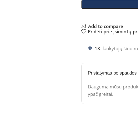
Add to compare
Pridėti prie įsimintų p
13
lankytojų šiuo m
Pristatymas be spaudos
Daugumą mūsų produktų
ypač greitai.