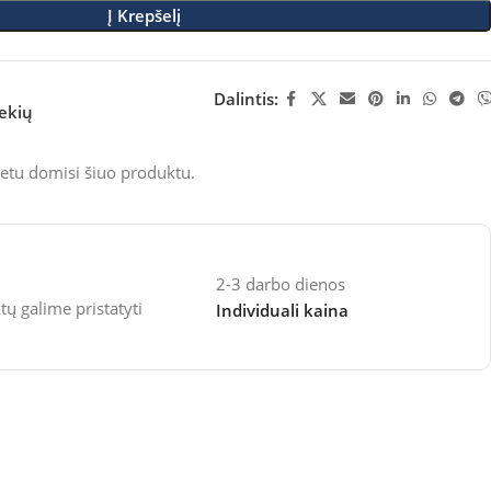
Į Krepšelį
Dalintis:
rekių
etu domisi šiuo produktu.
2-3 darbo dienos
 galime pristatyti
Individuali kaina