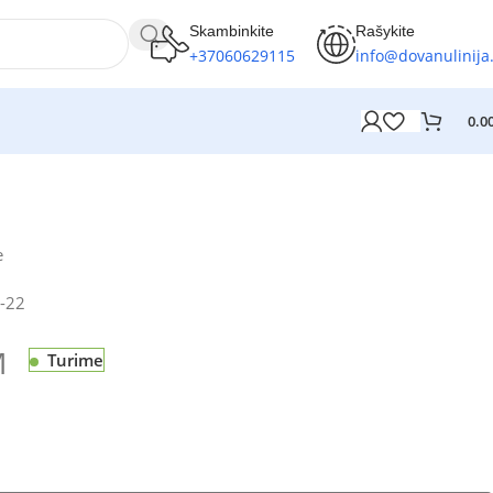
Skambinkite
Rašykite
+37060629115
info@dovanulinija.
0.0
e
-22
M
Turime