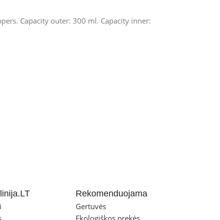
ppers. Capacity outer: 300 ml. Capacity inner:
inija.LT
Rekomenduojama
i
Gertuvės
s
Ekologiškos prekės