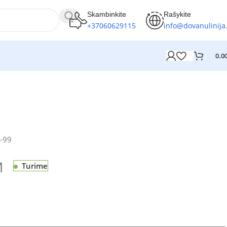
Skambinkite
Rašykite
+37060629115
info@dovanulinija.
0.0
-99
M
Turime