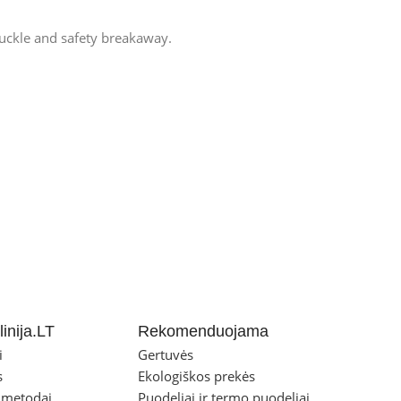
uckle and safety breakaway.
inija.LT
Rekomenduojama
i
Gertuvės
s
Ekologiškos prekės
 metodai
Puodeliai ir termo puodeliai