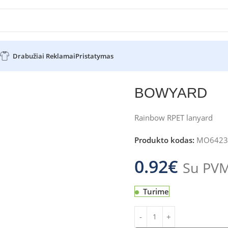
Drabužiai Reklamai
Pristatymas
BOWYARD
Rainbow RPET lanyard
Produkto kodas:
MO6423
0.92
€
Su PV
Turime