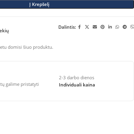
Į Krepšelį
Dalintis:
rekių
etu domisi šiuo produktu.
2-3 darbo dienos
 galime pristatyti
Individuali kaina