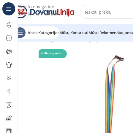
Skip to navigation
Skip to main content
Visos Kategorijos
Mūsų Kontaktai
Mūsų Rekomenduojama
Pradžia
Katalogas
Prekes be kategorijos
BOWYARD
Galima spauda