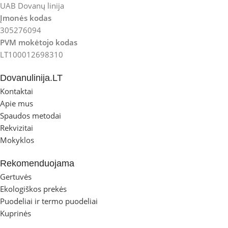
UAB Dovanų linija
Įmonės kodas
305276094
PVM mokėtojo kodas
LT100012698310
Dovanulinija.LT
Kontaktai
Apie mus
Spaudos metodai
Rekvizitai
Mokyklos
Rekomenduojama
Gertuvės
Ekologiškos prekės
Puodeliai ir termo puodeliai
Kuprinės