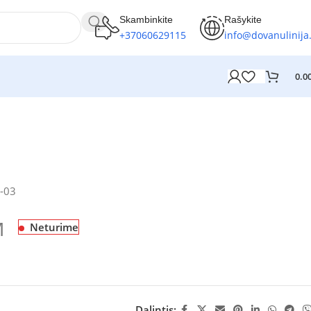
Skambinkite
Rašykite
+37060629115
info@dovanulinija.
0.0
-03
M
Neturime
Dalintis: