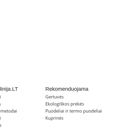
inija.LT
Rekomenduojama
i
Gertuvės
s
Ekologiškos prekės
 metodai
Puodeliai ir termo puodeliai
i
Kuprinės
s