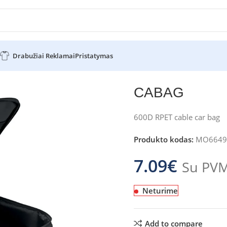
Drabužiai Reklamai
Pristatymas
CABAG
600D RPET cable car bag
Produkto kodas:
MO6649
7.09
€
Su PV
Neturime
Add to compare