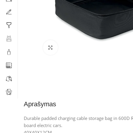
Click to enlarge
Aprašymas
Durable padded charging cable storage bag in 600D 
board electric cars.
40X40X12CM