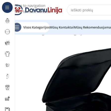
Skip to navigation
Skip to main content
Visos Kategorijos
Mūsų Kontaktai
Mūsų Rekomenduojama
Pradžia
Katalogas
Prekes be kategorijos
CABAG