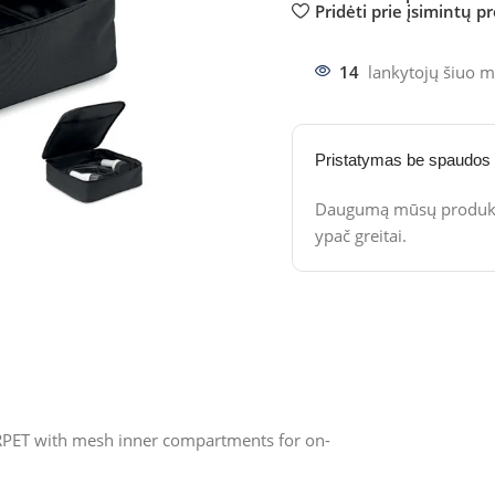
Pridėti prie įsimintų p
14
lankytojų šiuo m
Pristatymas be spaudos
Daugumą mūsų produktų
ypač greitai.
RPET with mesh inner compartments for on-