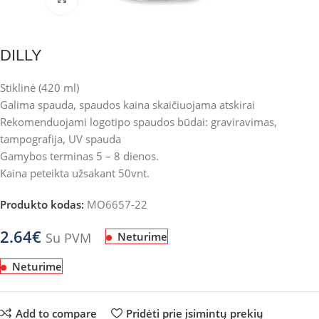
DILLY
Stiklinė (420 ml)
Galima spauda, spaudos kaina skaičiuojama atskirai
Rekomenduojami logotipo spaudos būdai: graviravimas,
tampografija, UV spauda
Gamybos terminas 5 – 8 dienos.
Kaina peteikta užsakant 50vnt.
Produkto kodas:
MO6657-22
2.64
€
Su PVM
Neturime
Neturime
Add to compare
Pridėti prie įsimintų prekių