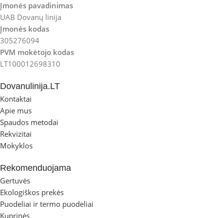
Įmonės pavadinimas
UAB Dovanų linija
Įmonės kodas
305276094
PVM mokėtojo kodas
LT100012698310
Dovanulinija.LT
Kontaktai
Apie mus
Spaudos metodai
Rekvizitai
Mokyklos
Rekomenduojama
Gertuvės
Ekologiškos prekės
Puodeliai ir termo puodeliai
Kuprinės