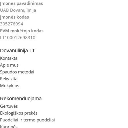
Įmonės pavadinimas
UAB Dovanų linija
Įmonės kodas
305276094
PVM mokėtojo kodas
LT100012698310
Dovanulinija.LT
Kontaktai
Apie mus
Spaudos metodai
Rekvizitai
Mokyklos
Rekomenduojama
Gertuvės
Ekologiškos prekės
Puodeliai ir termo puodeliai
Kuprinės