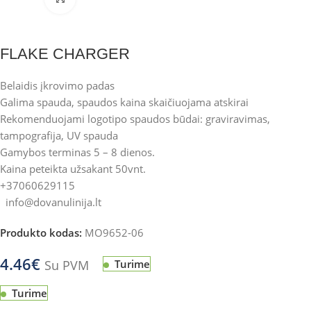
FLAKE CHARGER
Belaidis įkrovimo padas
Galima spauda, spaudos kaina skaičiuojama atskirai
Rekomenduojami logotipo spaudos būdai: graviravimas,
tampografija, UV spauda
Gamybos terminas 5 – 8 dienos.
Kaina peteikta užsakant 50vnt.
+37060629115
info@dovanulinija.lt
Produkto kodas:
MO9652-06
4.46
€
Su PVM
Turime
Turime