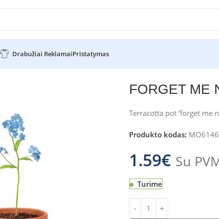
Drabužiai Reklamai
Pristatymas
NOT
FORGET ME 
Terracotta pot ‘forget me n
Produkto kodas:
MO6146
1.59
€
Su PV
Turime