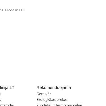
eds. Made in EU.
inija.LT
Rekomenduojama
i
Gertuvės
s
Ekologiškos prekės
 metodai
Puodeliai ir termo puodeliai