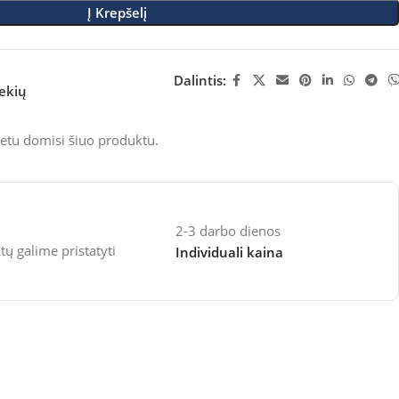
Į Krepšelį
Dalintis:
rekių
etu domisi šiuo produktu.
2-3 darbo dienos
 galime pristatyti
Individuali kaina