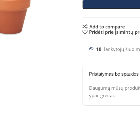
Add to compare
Pridėti prie įsimintų p
18
lankytojų šiuo m
Pristatymas be spaudos
Daugumą mūsų produktų
ypač greitai.