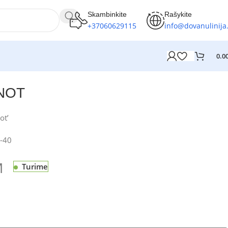
Skambinkite
Rašykite
+37060629115
info@dovanulinija.
0.0
NOT
ot’
-40
M
Turime