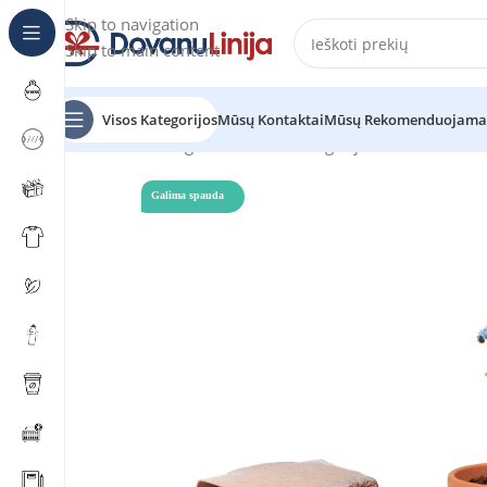
Skip to navigation
Skip to main content
Visos Kategorijos
Mūsų Kontaktai
Mūsų Rekomenduojama
Pradžia
Katalogas
Prekes be kategorijos
FORGET ME 
Galima spauda