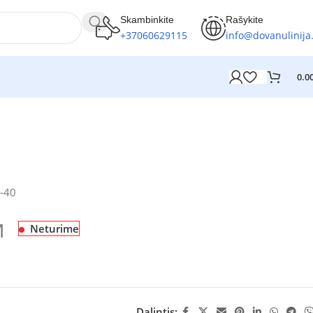
Skambinkite
Rašykite
+37060629115
info@dovanulinija.
0.0
-40
M
Neturime
Dalintis: