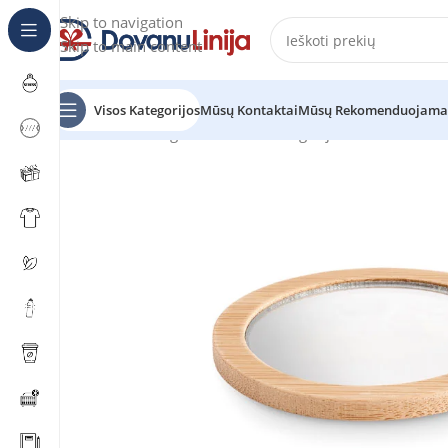
Skip to navigation
Skip to main content
Visos Kategorijos
Mūsų Kontaktai
Mūsų Rekomenduojama
Pradžia
Katalogas
Prekes be kategorijos
MALAY