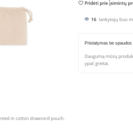
Pridėti prie įsimintų p
16
lankytojų šiuo m
Pristatymas be spaudos
Daugumą mūsų produktų
ypač greitai.
nted in cotton drawcord pouch.