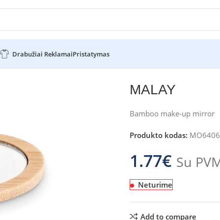
Drabužiai Reklamai
Pristatymas
MALAY
Bamboo make-up mirror
Produkto kodas:
MO6406
1.77
€
Su PV
Neturime
Add to compare