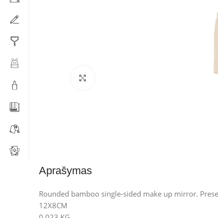
Click to enlarge
Aprašymas
Rounded bamboo single-sided make up mirror. Prese
12X8CM
0,023 KG