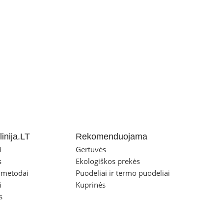
inija.LT
Rekomenduojama
i
Gertuvės
s
Ekologiškos prekės
 metodai
Puodeliai ir termo puodeliai
i
Kuprinės
s