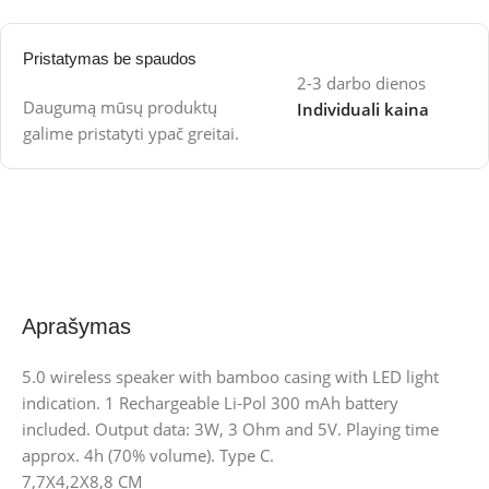
Pristatymas be spaudos
2-3 darbo dienos
Daugumą mūsų produktų
Individuali kaina
galime pristatyti ypač greitai.
Aprašymas
5.0 wireless speaker with bamboo casing with LED light
indication. 1 Rechargeable Li-Pol 300 mAh battery
included. Output data: 3W, 3 Ohm and 5V. Playing time
approx. 4h (70% volume). Type C.
7,7X4,2X8,8 CM