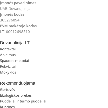
Įmonės pavadinimas
UAB Dovanų linija
Įmonės kodas
305276094
PVM mokėtojo kodas
LT100012698310
Dovanulinija.LT
Kontaktai
Apie mus
Spaudos metodai
Rekvizitai
Mokyklos
Rekomenduojama
Gertuvės
Ekologiškos prekės
Puodeliai ir termo puodeliai
Kuprinės