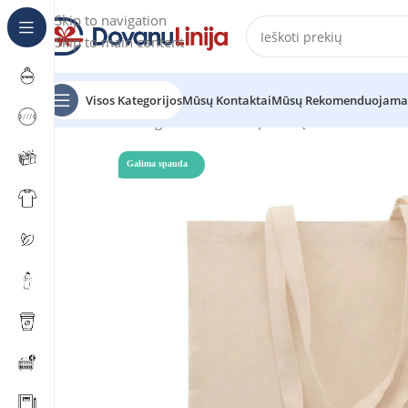
Skip to navigation
Skip to main content
Visos Kategorijos
Mūsų Kontaktai
Mūsų Rekomenduojama
Pradžia
Katalogas
Reklaminiai pirkinių maišeliai
SHOP
Galima spauda