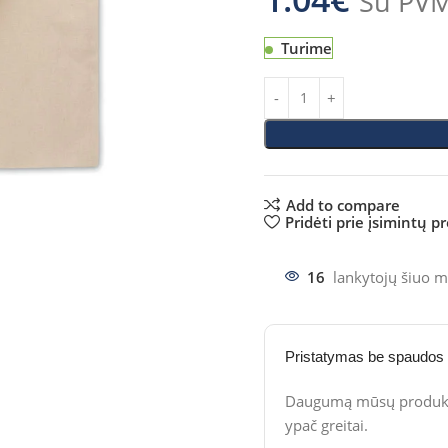
Su PV
Turime
Add to compare
Pridėti prie įsimintų p
16
lankytojų šiuo m
Pristatymas be spaudos
Daugumą mūsų produktų
ypač greitai.