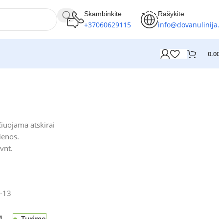
Skambinkite
Rašykite
+37060629115
info@dovanulinija.
0.0
iuojama atskirai
ienos.
vnt.
-13
Turime