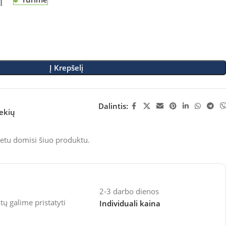
M
Į Krepšelį
Dalintis:
rekių
etu domisi šiuo produktu.
2-3 darbo dienos
 galime pristatyti
Individuali kaina