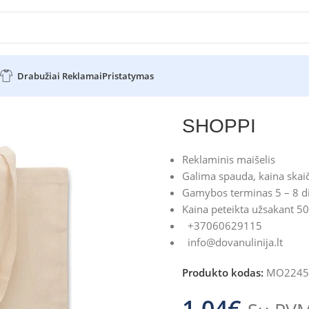
Drabužiai Reklamai
Pristatymas
PI
SHOPPI
Reklaminis maišelis
Galima spauda, kaina skaič
Gamybos terminas 5 – 8 d
Kaina peteikta užsakant 50
+37060629115
info@dovanulinija.lt
Produkto kodas:
MO2245
1.04
€