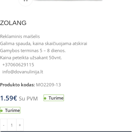
ZOLANG
Reklaminis maišelis
Galima spauda, kaina skaičiuojama atskirai
Gamybos terminas 5 – 8 dienos.
Kaina peteikta užsakant 50vnt.
+37060629115
info@dovanulinija.lt
Produkto kodas:
MO2209-13
1.59
€
Su PVM
Turime
Turime