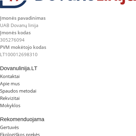
Įmonės pavadinimas
UAB Dovanų linija
Įmonės kodas
305276094
PVM mokėtojo kodas
LT100012698310
Dovanulinija.LT
Kontaktai
Apie mus
Spaudos metodai
Rekvizitai
Mokyklos
Rekomenduojama
Gertuvės
Ekologiškos prekės