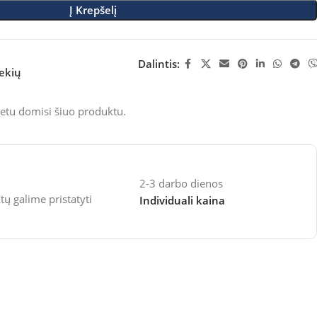
Į Krepšelį
Dalintis:
rekių
etu domisi šiuo produktu.
2-3 darbo dienos
 galime pristatyti
Individuali kaina