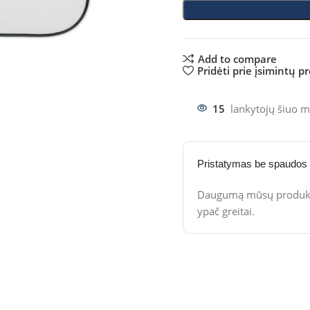
Add to compare
Pridėti prie įsimintų p
15
lankytojų šiuo m
Pristatymas be spaudos
Daugumą mūsų produktų
ypač greitai.