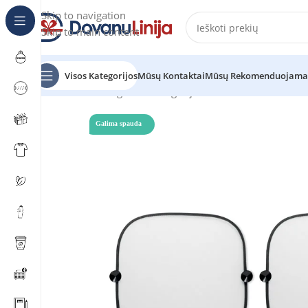
Skip to navigation
Skip to main content
Visos Kategorijos
Mūsų Kontaktai
Mūsų Rekomenduojama
Pradžia
Katalogas
be kategorijos
SOMBRA LIGHT
Galima spauda