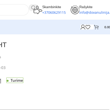
Skambinkite
Rašykite
+37060629115
info@dovanulinija.
0.0
HT
s
-03
M
Turime