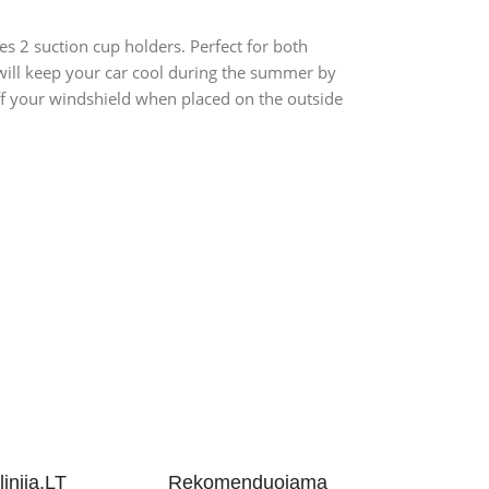
s 2 suction cup holders. Perfect for both
will keep your car cool during the summer by
 off your windshield when placed on the outside
inija.LT
Rekomenduojama