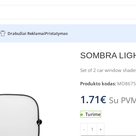
Drabužiai Reklamai
Pristatymas
SOMBRA LIG
Set of 2 car window shade
Produkto kodas:
MO8675
1.71
€
Su PV
Turime