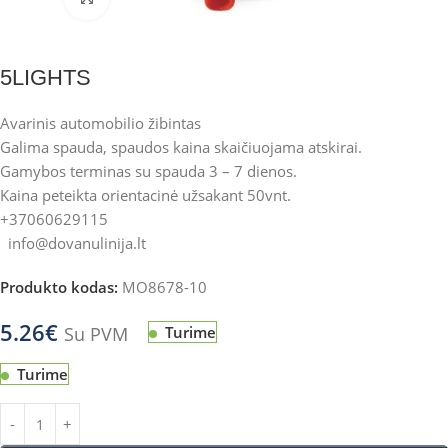
5LIGHTS
Avarinis automobilio žibintas
Galima spauda, spaudos kaina skaičiuojama atskirai.
Gamybos terminas su spauda 3 – 7 dienos.
Kaina peteikta orientacinė užsakant 50vnt.
+37060629115
info@dovanulinija.lt
Produkto kodas:
MO8678-10
5.26
€
Su PVM
Turime
Turime